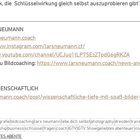
k, die  Schlüsselwirkung gleich selbst auszuprobieren gibt’
 NEUMANN
sneumann.coach
ww.instagram.com/larsneumann.cf/
w.youtube.com/channel/UCJuo1tLP75EzZTpdG6gRKZA
 Bildcoaching: 
https://www.larsneumann.coach/news-an
SENSCHAFTLICH 
ann.coach/post/wissenschaftliche-tiefe-mit-spaß-bilder
grafie
bildcoaching
lars neumann
lebe dich selbst
photography
dresden
tran
ship
business
schlüssel
fragen
coach
IGTV
IGTV Show
geliebtes abenteuer
in
BTES ABENTE