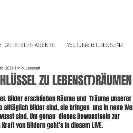
BILDER & COACHING
BIO
NEWS & RESSOURC
am: GELIEBTES ABENTE
YouTube: BILDESSENZ
eb. 2021
1 Min. Lesezeit
CHLÜSSEL ZU LEBENS(T)RÄUMEN
sel. Bilder erschließen Räume und  Träume unserer 
o alltäglich Bilder sind, sie bringen  uns in neue W
wusst sind. Um genau  dieses Bewusstsein zur 
Kraft von Bildern geht’s in diesem LIVE. 