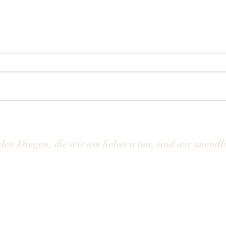
WIE NAH AN DER ESSENZ? •
SELBS
Bildgespräch mit Shao Hui
Bildg
den Dingen, die wir am liebsten tun, sind wir unendl