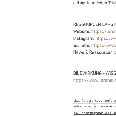
alltagstauglichen Tric
RESSOURCEN LARS
Website: 
https://lar
Instagram: 
https://w
YouTube: 
https://ww
News & Ressourcen zu
BILDWIRKUNG - WIS
https://www.larsneum
bilder
fotograf
coaching
foto
entrepreneur
entrepreneur
LIVE on Instagram: GELIE