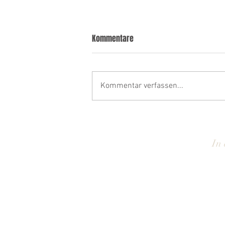
Kommentare
Kommentar verfassen...
FUNKSTÖRUNG • Unseren
Leuchtturm putzen
In 