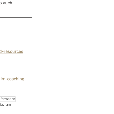
s auch. 
d-resources
-im-coaching
sformation
stagram