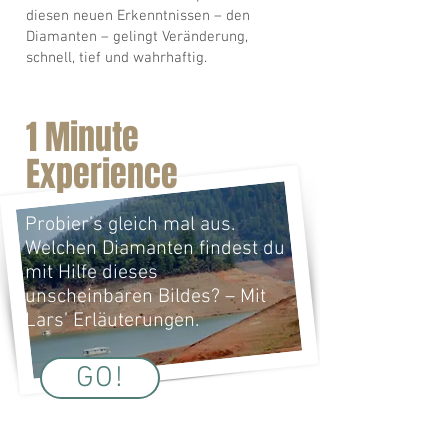
diesen neuen Erkenntnissen – den
Diamanten – gelingt Veränderung,
schnell, tief und wahrhaftig.
1 Minute
Experience
Probier’s gleich mal aus.
Welchen Diamanten findest du
mit Hilfe dieses
unscheinbaren Bildes?
– Mit
Lars’ Erläuterungen.
GO!