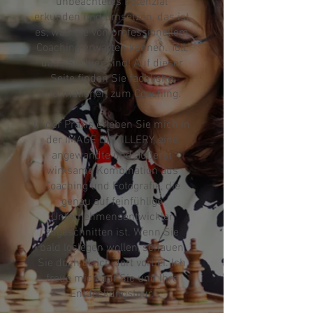
unbeachtetes Potenzial
erkunden und umsetzen, das ist
es, was Sie von professionellem
Coaching erwarten können. Toll,
dass Sie hier sind! Auf dieser
Seite finden Sie fachliche
Informationen zum Coaching.
In der Praxis erleben Sie mich in
der IMAGE DISTILLERY, eine
angewandte und äußerst
wirksame Kombination aus
Coaching und Fotografie, die
genau auf feinfühlige
Unternehmensentwickler
zugeschnitten ist. Wenn Sie
bald loslegen wollen, schauen
Sie doch gleich dort vorbei. Ich
freue mich auf Sie und Ihre
Entdeckungstour.