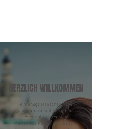
HERZLICH WILLKOMMEN
Feinfühlige Menschen haben
überdurchschnittlich großes
Potenzial, erst recht im
Business Kontext. Ihr bisher