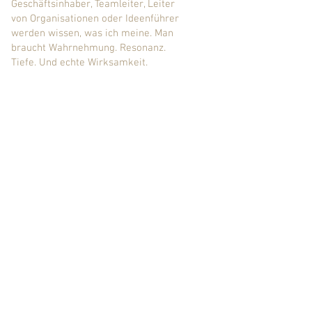
Geschäftsinhaber, Teamleiter, Leiter
von Organisationen oder Ideenführer
werden wissen, was ich meine. Man
braucht Wahrnehmung. Resonanz.
Tiefe. Und echte Wirksamkeit.
Fotografie – klug eingesetzt – ist
nicht nur ein schönes Bild, sondern
der Schlüssel zur klarsten
Kommunikation mit dir selbst, mit
deinem Team, mit deiner Aufgabe.
Übrigens kommt die Coaching-
Wirkung auch neuen Fotos zugute.
Individuelle Stärken, die hier
aktiviert wurden, werden zu klaren
Metaphern — stimmige Bilder, die
exakt jene Menschen ansprechen,
die zum Besitzer des Bildes
passen.