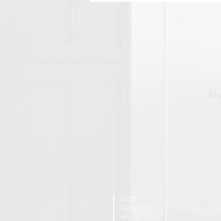
In 
Home
Diamanten
Lars Neumann