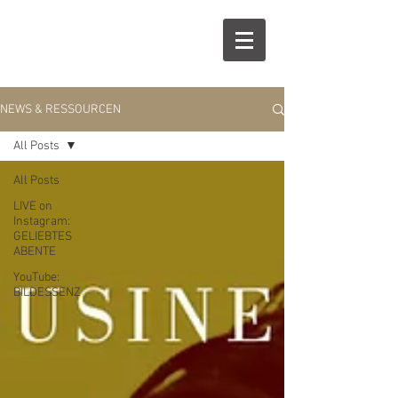
NEWS & RESSOURCEN
All Posts
All Posts
LIVE on
Instagram:
GELIEBTES
ABENTE
YouTube:
BILDESSENZ