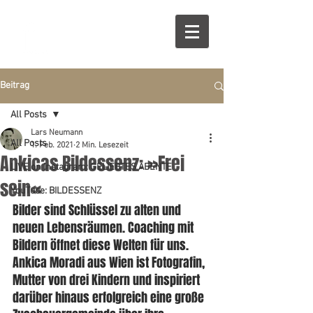
Beitrag
All Posts
Lars Neumann
All Posts
1. Feb. 2021
2 Min. Lesezeit
Ankicas Bildessenz: »Frei
LIVE on Instagram: GELIEBTES ABENTE
sein«
YouTube: BILDESSENZ
Bilder sind Schlüssel zu alten und 
neuen Lebensräumen. Coaching mit 
Bildern öffnet diese Welten für uns. 
Ankica Moradi aus Wien ist Fotografin, 
Mutter von drei Kindern und inspiriert 
darüber hinaus erfolgreich eine große 