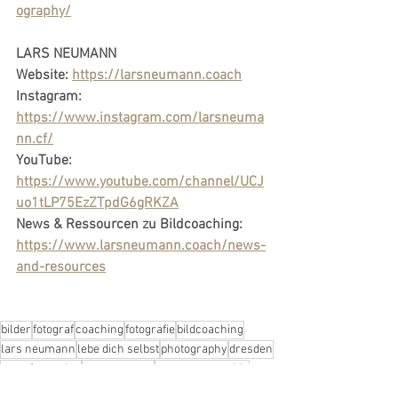
ography/
LARS NEUMANN
Website: 
https://larsneumann.coach
Instagram: 
https://www.instagram.com/larsneuma
nn.cf/
YouTube: 
https://www.youtube.com/channel/UCJ
uo1tLP75EzZTpdG6gRKZA
News & Ressourcen zu Bildcoaching: 
https://www.larsneumann.coach/news-
and-resources
bilder
fotograf
coaching
fotografie
bildcoaching
lars neumann
lebe dich selbst
photography
dresden
transformation
entrepreneur
entrepreneurship
bildessenz
business
schlüssel
mein eigener weg