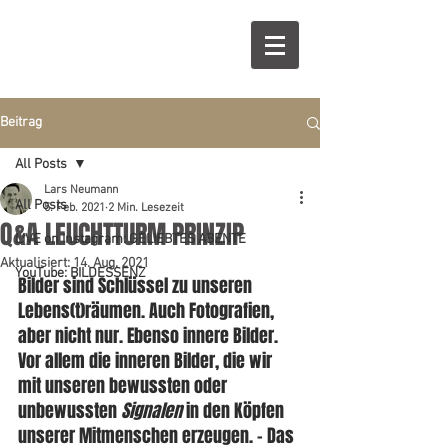
Beitrag
All Posts
Lars Neumann
All Posts
5. Feb. 2021
2 Min. Lesezeit
Q&A LEUCHTTURM PRINZIP
LIVE on Instagram: GELIEBTES ABENTE
Aktualisiert:
14. Aug. 2021
YouTube: BILDESSENZ
Bilder sind Schlüssel zu unseren 
Lebens(t)räumen. Auch Fotografien, 
aber nicht nur. Ebenso innere Bilder. 
Vor allem die inneren Bilder, die wir 
mit unseren bewussten oder 
unbewussten 
Signalen
 in den Köpfen 
unserer Mitmenschen erzeugen. – Das 