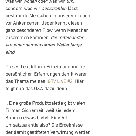
was wir 
wollen
 oder was wir 
tun
, 
sondern was wir 
ausstrahlen
 lässt 
bestimmte Menschen in unserem Leben 
vor Anker gehen. Jeder kennt diesen 
ganz besonderen Flow, wenn Menschen 
zusammen kommen, 
die miteinander 
auf einer gemeinsamen Wellenlänge 
sind
.
Dieses Leuchtturm Prinzip und meine 
persönlichen Erfahrungen damit waren 
das Thema meines 
IGTV LIVE #2
. Hier 
folgt nun das 
Q&A
 dazu, denn…
…Eine große Produktpalette gibt vielen 
Firmen Sicherheit, weil sie jedem 
Kunden etwas bietet. Eine Art 
Umsatzgarantie also? Die Ergebnisse 
der damit gestifteten Verwirrung werden 