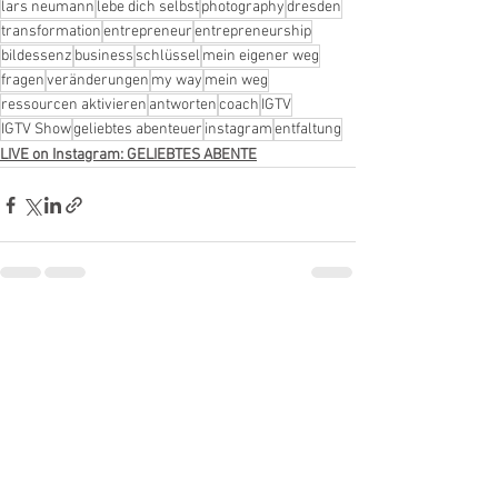
lars neumann
lebe dich selbst
photography
dresden
transformation
entrepreneur
entrepreneurship
bildessenz
business
schlüssel
mein eigener weg
fragen
veränderungen
my way
mein weg
ressourcen aktivieren
antworten
coach
IGTV
IGTV Show
geliebtes abenteuer
instagram
entfaltung
LIVE on Instagram: GELIEBTES ABENTE
Alle ansehen
Aktuelle Beiträge