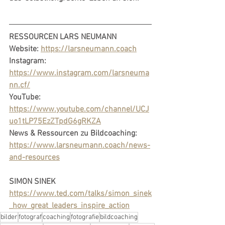
RESSOURCEN LARS NEUMANN
Website: 
https://larsneumann.coach
Instagram: 
https://www.instagram.com/larsneuma
nn.cf/
YouTube: 
https://www.youtube.com/channel/UCJ
uo1tLP75EzZTpdG6gRKZA
News & Ressourcen zu Bildcoaching: 
https://www.larsneumann.coach/news-
and-resources
SIMON SINEK 
https://www.ted.com/talks/simon_sinek
_how_great_leaders_inspire_action
bilder
fotograf
coaching
fotografie
bildcoaching