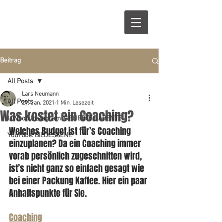
Beitrag
All Posts
Lars Neumann
All Posts
29. Jan. 2021
1 Min. Lesezeit
Was kostet ein Coaching?
LIVE on Instagram: GELIEBTES ABENTE
Welches Budget ist für’s Coaching 
YouTube: BILDESSENZ
einzuplanen? Da ein Coaching immer 
vorab persönlich zugeschnitten wird, 
ist’s nicht ganz so einfach gesagt wie 
bei einer Packung Kaffee. Hier ein paar 
Anhaltspunkte für Sie.
Coaching