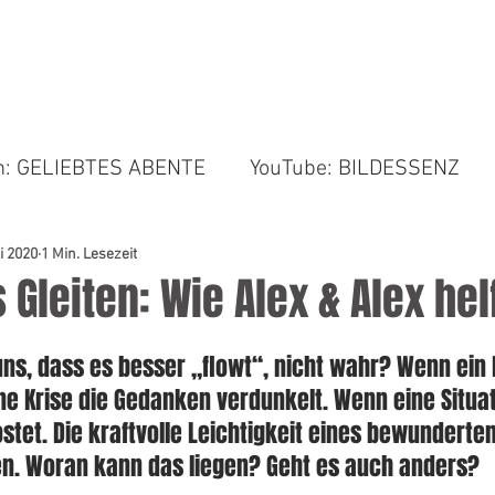
BILDER & COACHING
BIO
NEWS & RESSOURC
am: GELIEBTES ABENTE
YouTube: BILDESSENZ
i 2020
1 Min. Lesezeit
s Gleiten: Wie Alex & Alex hel
ns, dass es besser „flowt“, nicht wahr? Wenn ein P
ne Krise die Gedanken verdunkelt. Wenn eine Situa
tet. Die kraftvolle Leichtigkeit eines bewunderten 
len. Woran kann das liegen? Geht es auch anders? 