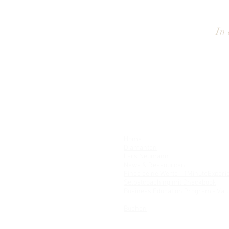
In 
Home
Diamanten
Lars Neumann
News & Ressourcen
Finde deine Werte - 1MinuteExperi
Selbstcoaching mit Checkbook
Business Education Program - Val
Termine
Buchen