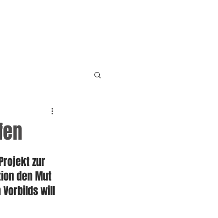
EN
KONTAKT
fen
rojekt zur 
tion den Mut 
Vorbilds will 