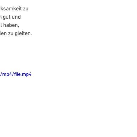
rksamkeit zu 
 gut und 
l haben, 
n zu gleiten. 
p/mp4/file.mp4