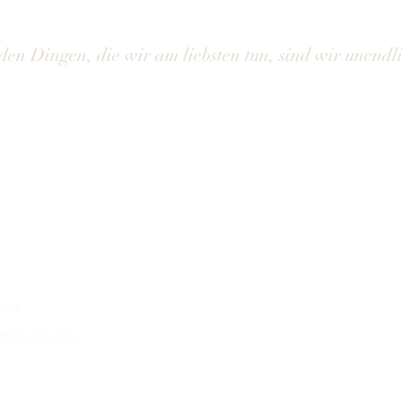
FUNKSTÖRUNG • Unseren
WIE N
Leuchtturm putzen
Bildg
den Dingen, die wir am liebsten tun, sind wir unendl
ence
ue Photography