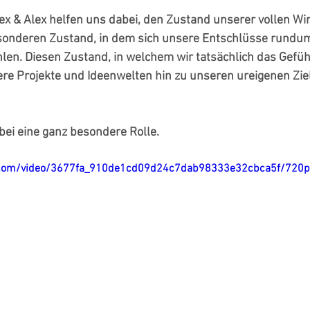
lex & Alex helfen uns dabei, den Zustand unserer vollen Wi
sonderen Zustand, in dem sich unsere Entschlüsse rundum
len. Diesen Zustand, in welchem wir tatsächlich das Gefüh
re Projekte und Ideenwelten hin zu unseren ureigenen Ziele
abei eine ganz besondere Rolle.
ic.com/video/3677fa_910de1cd09d24c7dab98333e32cbca5f/720