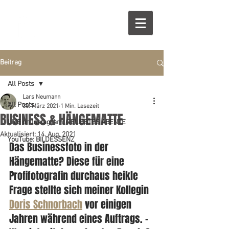
Beitrag
All Posts
Lars Neumann
All Posts
30. März 2021
1 Min. Lesezeit
BUSINESS & HÄNGEMATTE
LIVE on Instagram: GELIEBTES ABENTE
Aktualisiert:
14. Aug. 2021
YouTube: BILDESSENZ
Das Businessfoto in der 
Hängematte? Diese für eine 
Profifotografin durchaus heikle 
Frage stellte sich meiner Kollegin 
Doris Schnorbach
 vor einigen 
Jahren während eines Auftrags. – 