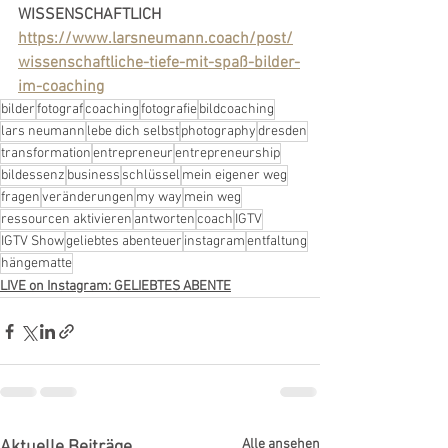
WISSENSCHAFTLICH
https://www.larsneumann.coach/post/
wissenschaftliche-tiefe-mit-spaß-bilder-
im-coaching
bilder
fotograf
coaching
fotografie
bildcoaching
lars neumann
lebe dich selbst
photography
dresden
transformation
entrepreneur
entrepreneurship
bildessenz
business
schlüssel
mein eigener weg
fragen
veränderungen
my way
mein weg
ressourcen aktivieren
antworten
coach
IGTV
IGTV Show
geliebtes abenteuer
instagram
entfaltung
hängematte
LIVE on Instagram: GELIEBTES ABENTE
Alle ansehen
Aktuelle Beiträge