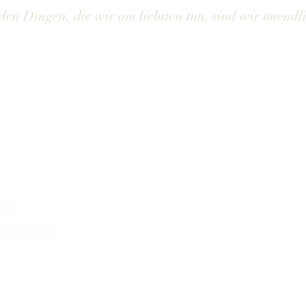
den Dingen, die wir am liebsten tun, sind wir unendl
ence
ue Photography
NACH OBEN
Ho