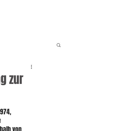
EN
KONTAKT
g zur
1974, 
e 
halb von 