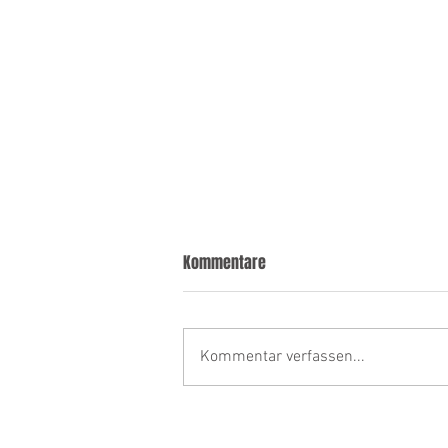
Kommentare
Kommentar verfassen...
FUNKSTÖRUNG • Unseren
Leuchtturm putzen