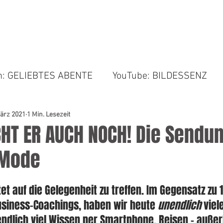
BILDER & COACHING
BIO
NEWS & RESSOURC
am: GELIEBTES ABENTE
YouTube: BILDESSENZ
März 2021
1 Min. Lesezeit
HT ER AUCH NOCH! Die Sendun
 Mode
tet auf die Gelegenheit zu treffen. Im Gegensatz zu 
usiness-Coachings, haben wir heute 
unendlich
 viel
ndlich viel Wissen per Smartphone. Reisen – außer