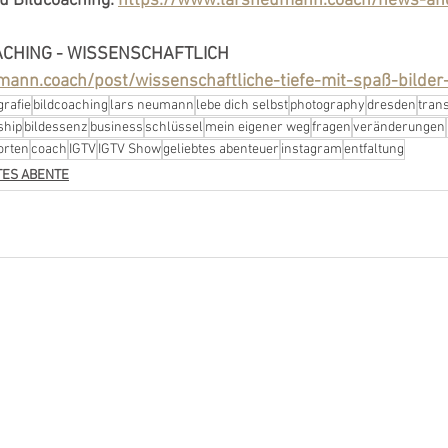
 Bildcoaching: 
https://www.larsneumann.coach/news-an
ACHING - WISSENSCHAFTLICH
ann.coach/post/wissenschaftliche-tiefe-mit-spaß-bilder
grafie
bildcoaching
lars neumann
lebe dich selbst
photography
dresden
tran
ship
bildessenz
business
schlüssel
mein eigener weg
fragen
veränderungen
orten
coach
IGTV
IGTV Show
geliebtes abenteuer
instagram
entfaltung
BTES ABENTE