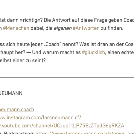
ist dann »richtig«? Die Antwort auf diese Frage geben Coa
n 
#Menschen
 dabei, die 
eigenen
#Antworten
 zu finden. 
ss sich heute jeder „Coach“ nennt? Was ist dran an der Co
haupt her? — Und warum macht es 
#glücklich
, einen echte
lbst einer zu sein)? 
NEUMANN  
sneumann.coach
ww.instagram.com/larsneumann.cf/
w.youtube.com/channel/UCJuo1tLP75EzZTpdG6gRKZA