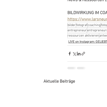
News & Ressourcen zu
BILDWIRKUNG IM CO
https://www.larsneum
bilder
fotograf
coaching
foto
entrepreneur
entrepreneur
ressourcen aktivieren
antw
LIVE on Instagram: GELIE
Aktuelle Beiträge