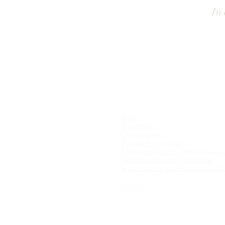
In 
Home
Diamanten
Lars Neumann
News & Ressourcen
Finde deine Werte - 1MinuteExperi
Selbstcoaching mit Checkbook
Business Education Program - Val
Termine
Buchen
©2022 Lars Neumann