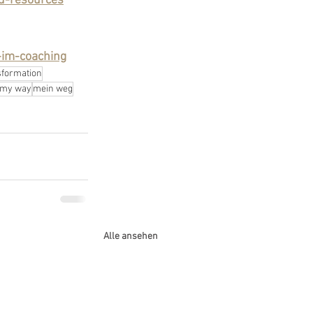
d-resources
-im-coaching
sformation
my way
mein weg
Alle ansehen