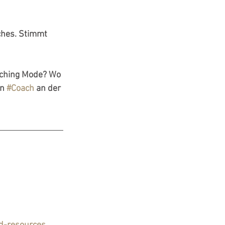
ches. Stimmt 
aching Mode? Wo 
n 
#Coach
 an der 