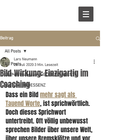
Beitrag
All Posts
Lars Neumann
All Posts
28. Juli 2020
3 Min. Lesezeit
Bild-Wirkung: Einzigartig im
LIVE on Instagram: GELIEBTES ABENTE
Coaching
YouTube: BILDESSENZ
Dass ein Bild 
mehr sagt als 
Tauend Worte
, ist sprichwörtlich. 
Doch dieses Sprichwort 
untertreibt. Oft völlig unbewusst 
sprechen Bilder über unsere Welt, 
über unsere Bremsklötze und vor 