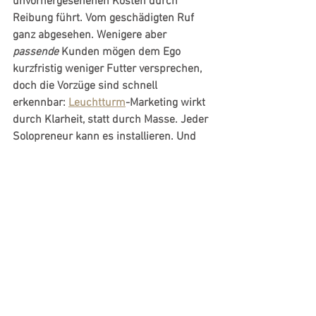
unvorhergesehenen Kosten durch 
Reibung führt. Vom geschädigten Ruf 
ganz abgesehen. Wenigere aber 
passende
 Kunden mögen dem Ego 
kurzfristig weniger Futter versprechen, 
doch die Vorzüge sind schnell 
erkennbar: 
Leuchtturm
-Marketing wirkt 
durch Klarheit, statt durch Masse. Jeder 
Solopreneur kann es installieren. Und 
wenn das richtige Schiff im richtigen 
Hafen vor Anker gegangen ist, ist es 
meist der Anfang einer fruchtbaren 
Symbiose für beide Seiten. 
Wie so eine 
Leuchtturm
-Strategie (und 
nicht nur diese) aussehen könnte, das 
wird dank Bildarbeit schnell und 
äußerst detailliert deutlich. 