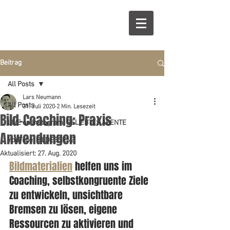
Beitrag
All Posts
Lars Neumann
All Posts
31. Juli 2020
2 Min. Lesezeit
Bild-Coaching: Praxis
LIVE on Instagram: GELIEBTES ABENTE
Anwendungen
YouTube: BILDESSENZ
Aktualisiert:
27. Aug. 2020
Bildmaterialien
 helfen uns im 
Coaching, selbstkongruente Ziele 
zu entwickeln, unsichtbare 
Bremsen zu lösen, eigene 
Ressourcen zu aktivieren und 